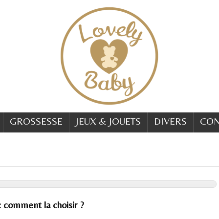
GROSSESSE
JEUX & JOUETS
DIVERS
CON
 comment la choisir ?