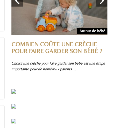
Divers
Autour de bébé
IRE
COMBIEN COÛTE UNE CRÈCHE
POURQ
 ET
POUR FAIRE GARDER SON BÉBÉ ?
TOBOG
?
SMOBY 
Choisir une crèche pour faire garder son bébé est une étape
importante pour de nombreux parents. ...
ussi
Parmi les jeu
une valeur sû