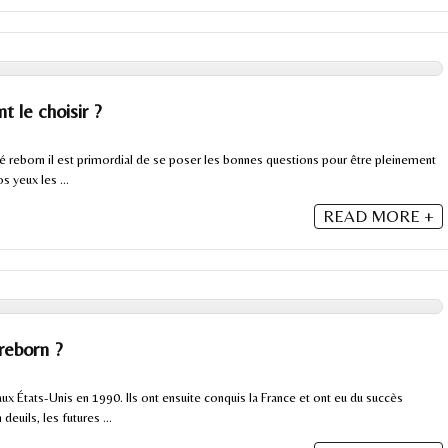
 le choisir ?
é reborn il est primordial de se poser les bonnes questions pour être pleinement
s yeux les ...
READ MORE +
reborn ?
ux États-Unis en 1990. Ils ont ensuite conquis la France et ont eu du succès
uils, les futures ...