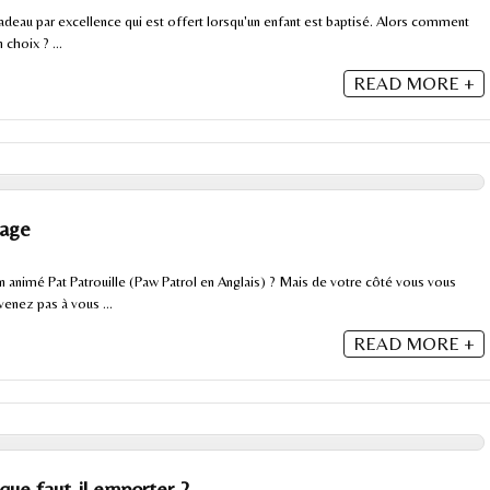
adeau par excellence qui est offert lorsqu'un enfant est baptisé. Alors comment
 choix ? ...
READ MORE +
PRÉNOM MIXTE : COMMENT FA
UN CHOIX À LA FOIS MODERNE
INTEMPOREL POUR SON BÉBÉ 
nage
Choisir le prénom de son futur enfant est une étape a
n animé Pat Patrouille (Paw Patrol en Anglais) ? Mais de votre côté vous vous
symbolique qu’émotionnelle. Depuis ...
enez pas à vous ...
READ MORE +
que faut-il emporter ?