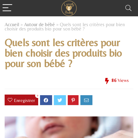
Accueil
»
Autour de bébé
»
Quels sont les critères pour bien
choisir des produits bio pour son bébé ?
Quels sont les critères pour
bien choisir des produits bio
pour son bébé ?
86
Views
0
Enregistrer