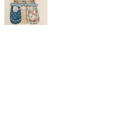
bebe-roule.fr
siege-auto-bebe.fr
2017 Lovely Baby . Tous droits réservés.