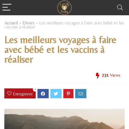
Accueil
»
Divers
»
Les meilleurs voyages à faire avec bébé et les
vaccins à réaliser
Les meilleurs voyages à faire
avec bébé et les vaccins à
réaliser
231
Views
0
Enregistrer