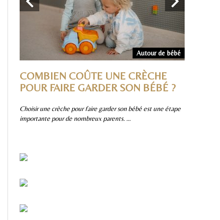
Divers
Autour de bébé
IRE
COMBIEN COÛTE UNE CRÈCHE
POURQ
 ET
POUR FAIRE GARDER SON BÉBÉ ?
TOBOG
?
SMOBY 
Choisir une crèche pour faire garder son bébé est une étape
importante pour de nombreux parents. ...
ussi
Parmi les jeu
une valeur sû