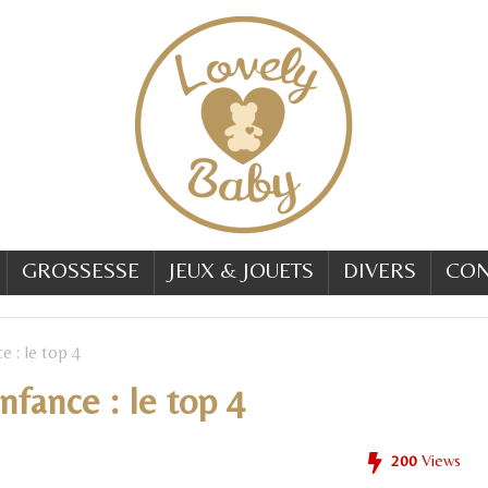
GROSSESSE
JEUX & JOUETS
DIVERS
CON
e : le top 4
nfance : le top 4
200
Views