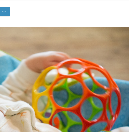
PRÉNOM MIXTE : COMMENT FA
UN CHOIX À LA FOIS MODERNE
INTEMPOREL POUR SON BÉBÉ 
Choisir le prénom de son futur enfant est une étape a
symbolique qu’émotionnelle. Depuis ...