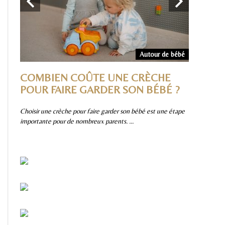
Divers
Autour de bébé
IRE
COMBIEN COÛTE UNE CRÈCHE
POURQ
 ET
POUR FAIRE GARDER SON BÉBÉ ?
TOBOG
?
SMOBY 
Choisir une crèche pour faire garder son bébé est une étape
importante pour de nombreux parents. ...
ussi
Parmi les jeu
une valeur sû