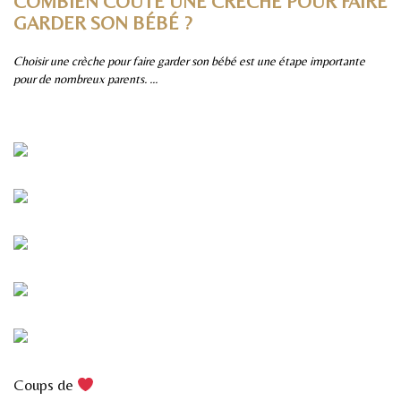
COMBIEN COÛTE UNE CRÈCHE POUR FAIRE
P
GARDER SON BÉBÉ ?
S
Choisir une crèche pour faire garder son bébé est une étape importante
Pa
pour de nombreux parents. ...
sûr
Coups de