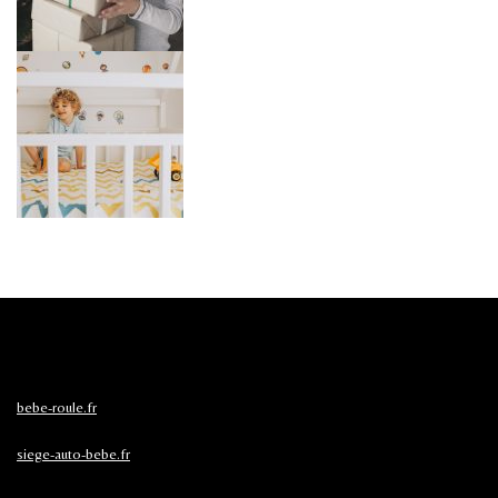
bebe-roule.fr
siege-auto-bebe.fr