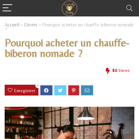
Accueil
»
Divers
»
Pourquoi acheter un chauffe-biberon nomade
?
Pourquoi acheter un chauffe-
biberon nomade ?
80
Views
0
Enregistrer